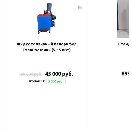
Жидкотопливный калорифер
Станда
СтавРос Мини (5-15 кВт)
899 
45 000 руб.
50 000 руб.
Экономия:
5 000 руб.