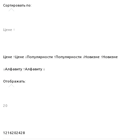
Сортировать по:
Цене ↑
Цене ↑
Цене ↓
Популярности ↑
Популярности ↓
Новизне ↑
Новизне
↓
Алфавиту ↑
Алфавиту ↓
Отображать:
20
12
16
20
24
28