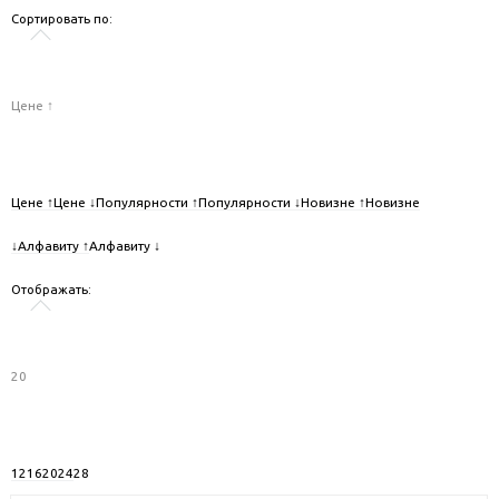
Сортировать по:
Цене ↑
Цене ↑
Цене ↓
Популярности ↑
Популярности ↓
Новизне ↑
Новизне
↓
Алфавиту ↑
Алфавиту ↓
Отображать:
20
12
16
20
24
28