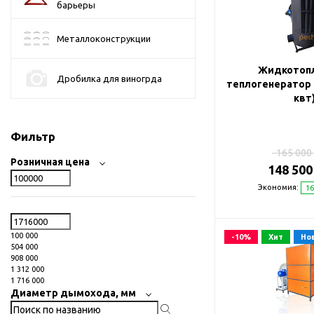
барьеры
Металлоконструкции
Жидкотоп
Дробилка для виногрда
теплогенератор 
квт
Фильтр
165 000 
Розничная цена
148 500
Экономия:
16
100 000
-10%
Хит
Но
504 000
908 000
1 312 000
1 716 000
Диаметр дымохода, мм