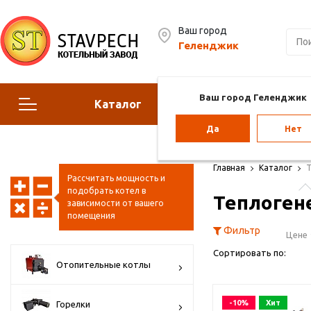
Ваш город
Геленджик
Ваш город Геленджик
Каталог
Сервис
Да
Нет
Отопительные котлы
Г
Главная
Каталог
Рассчитать мощность и
подобрать котел в
Теплоген
Парогенераторы
Воз
зависимости от вашего
помещения
Vol
Фильтр
Цене 
Сортировать по:
Отопление для теплиц
Па
Отопительные котлы
ба
Цене 
-10%
Хит
Горелки