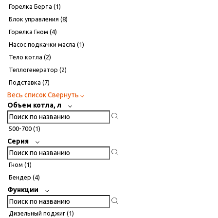
Горелка Берта (
1
)
Блок управления (
8
)
Горелка Гном (
4
)
Насос подкачки масла (
1
)
Тело котла (
2
)
Теплогенератор (
2
)
Подставка (
7
)
Весь список
Свернуть
Объем котла, л
500-700 (
1
)
Серия
Гном (
1
)
Бендер (
4
)
Функции
Дизельный поджиг (
1
)