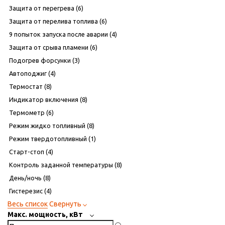
Защита от перегрева (
6
)
Защита от перелива топлива (
6
)
9 попыток запуска после аварии (
4
)
Защита от срыва пламени (
6
)
Подогрев форсунки (
3
)
Автоподжиг (
4
)
Термостат (
8
)
Индикатор включения (
8
)
Термометр (
6
)
Режим жидко топливный (
8
)
Режим твердотопливный (
1
)
Старт-стоп (
4
)
Контроль заданной температуры (
8
)
День/ночь (
8
)
Гистерезис (
4
)
Весь список
Свернуть
Макс. мощность, кВт